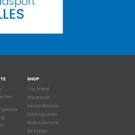
TE
SHOP
r
Top Artikel
enten
Warenkorb
Versandkosten
ngebote
Zahlungsarten
ung
Widerrufsrecht
en
Als Kunde