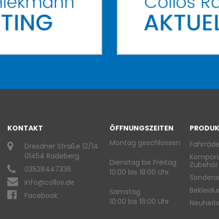
KONTAKT
ÖFFNUNGSZEITEN
PRODUK
Montag geschlossen
Fahrräde
Dresdner Straße 12/14
01454 Radeberg
Kompon
Dienstag bis Freitag
Zubehör
03528447336
10:00 bis 18:00 Uhr
Sondera
info@collos.de
Bekleid
Samstag
Facebook
10:00 bis 16:00 Uhr
Neuheit