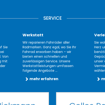
SERVICE
Werkstatt
Verle
Wir reparieren Fahrräder aller
Sie wo
f Sie
Radmarken. Ganz egal, wo Sie Ihr
Herz u
bei
Fahrrad erworben haben – wir
benöti
d. Von
bieten einen schnellen und
Gepäc
g mit
zuverlässigen Service. Unsere
unser 
der
Werkstattleistungen umfassen
Vermi
folgende Angebote ...
wählen 
mehr erfahren
m