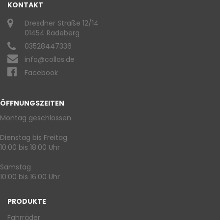
KONTAKT
Dresdner Straße 12/14
01454 Radeberg
03528447336
info@collos.de
Facebook
ÖFFNUNGSZEITEN
Montag geschlossen
Dienstag bis Freitag
10:00 bis 18:00 Uhr
Samstag
10:00 bis 16:00 Uhr
PRODUKTE
Fahrräder