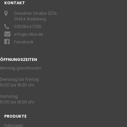
KONTAKT
Dresdner Straße 12/14
01454 Radeberg
03528447336
info@collos.de
Facebook
ÖFFNUNGSZEITEN
Montag geschlossen
Dienstag bis Freitag
10:00 bis 18:00 Uhr
Samstag
10:00 bis 16:00 Uhr
PRODUKTE
Fahrräder