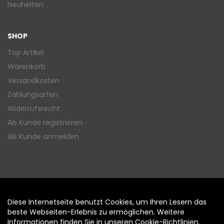
Neuheiten
SHOP
Top Artikel
Warenkorb
Versandkosten
Zahlungsarten
Widerrufsrecht
Als Kunde registrieren
Als Kunde anmelden
Diese Internetseite benutzt Cookies, um Ihren Lesern das
Auftrag widerrufen
beste Webseiten-Erlebnis zu ermöglichen. Weitere
Informationen finden Sie in unseren
Cookie-Richtlinien
.