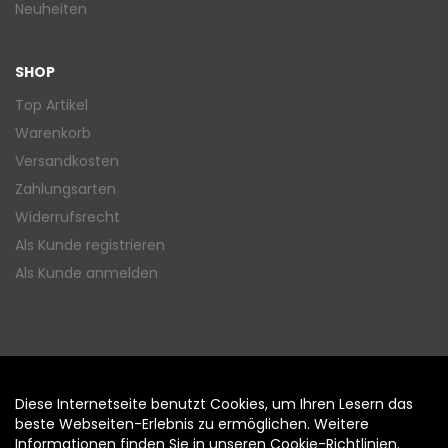
Neuheiten
SHOP
Top Artikel
Warenkorb
Versandkosten
Zahlungsarten
Widerrufsrecht
Als Kunde registrieren
Als Kunde anmelden
Diese Internetseite benutzt Cookies, um Ihren Lesern das
Auftrag widerrufen
beste Webseiten-Erlebnis zu ermöglichen. Weitere
Informationen finden Sie in unseren
Cookie-Richtlinien
.