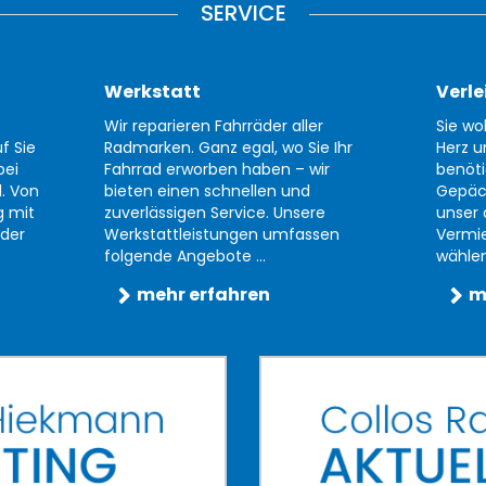
SERVICE
Werkstatt
Verle
Wir reparieren Fahrräder aller
Sie wo
f Sie
Radmarken. Ganz egal, wo Sie Ihr
Herz u
bei
Fahrrad erworben haben – wir
benöti
d. Von
bieten einen schnellen und
Gepäc
g mit
zuverlässigen Service. Unsere
unser 
der
Werkstattleistungen umfassen
Vermi
folgende Angebote ...
wählen 
mehr erfahren
m