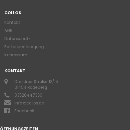
COLLOS
Kontakt
AGB
Datenschutz
Batterieentsorgung
Impressum
KONTAKT
Dresdner Straße 12/14
01454 Radeberg
03528447336
info@collos.de
Facebook
ÖFFNUNGSZEITEN