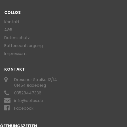
COLLOS
Kontakt
AGB
Datenschutz
Batterieentsorgung
Impressum
KONTAKT
Dresdner Straße 12/14
01454 Radeberg
03528447336
info@collos.de
Facebook
ÖFFNUNGSZEITEN