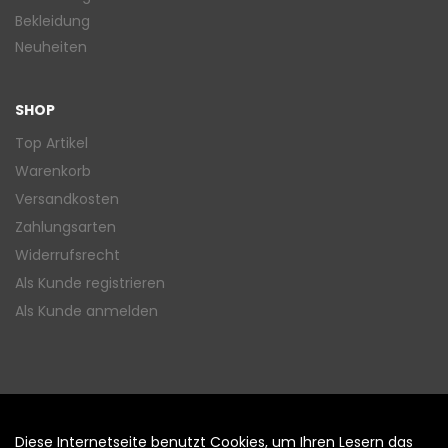
Bekleidung
Neuheiten
SHOP
Top Artikel
Warenkorb
Versandkosten
Zahlungsarten
Widerrufsrecht
Als Kunde registrieren
Als Kunde anmelden
Diese Internetseite benutzt Cookies, um Ihren Lesern das
Auftrag widerrufen