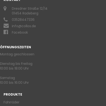
Dresdner Straße 12/14
01454 Radeberg
03528447336
info@collos.de
Facebook
ÖFFNUNGSZEITEN
Montag geschlossen
Dienstag bis Freitag
10:00 bis 18:00 Uhr
Samstag
10:00 bis 16:00 Uhr
PRODUKTE
Fahrräder