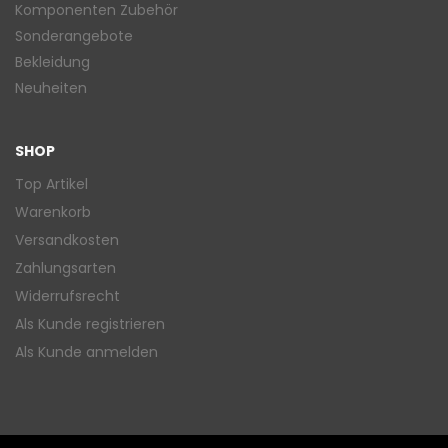
Komponenten Zubehör
Sonderangebote
Bekleidung
Neuheiten
SHOP
Top Artikel
Warenkorb
Versandkosten
Zahlungsarten
Widerrufsrecht
Als Kunde registrieren
Als Kunde anmelden