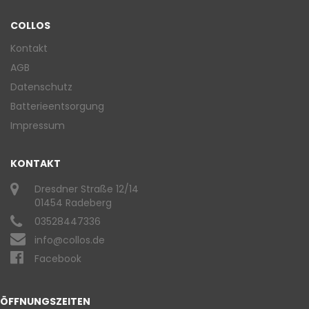
COLLOS
Kontakt
AGB
Datenschutz
Batterieentsorgung
Impressum
KONTAKT
Dresdner Straße 12/14
01454 Radeberg
03528447336
info@collos.de
Facebook
ÖFFNUNGSZEITEN