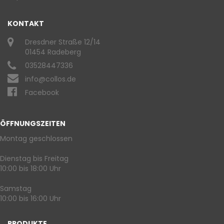
KONTAKT
Dresdner Straße 12/14
01454 Radeberg
03528447336
info@collos.de
Facebook
ÖFFNUNGSZEITEN
Montag geschlossen
Dienstag bis Freitag
10:00 bis 18:00 Uhr
Samstag
10:00 bis 16:00 Uhr
PRODUKTE