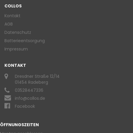
COLLOS
Kontakt
AGB
Datenschutz
Batterieentsorgung
Impressum
KONTAKT
Dresdner Straße 12/14
01454 Radeberg
03528447336
info@collos.de
Facebook
ÖFFNUNGSZEITEN