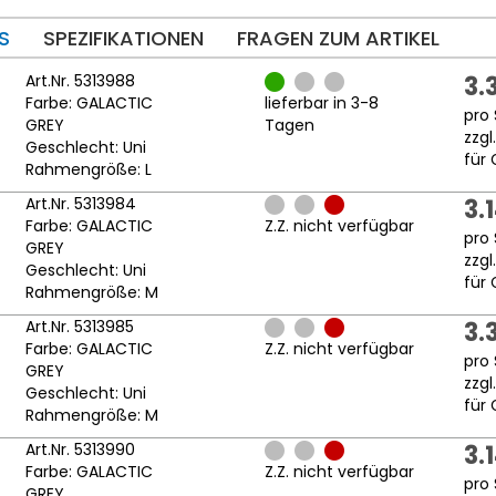
S
SPEZIFIKATIONEN
FRAGEN ZUM ARTIKEL
Art.Nr. 5313988
3.
Farbe: GALACTIC
lieferbar in 3-8
pro 
GREY
Tagen
zzgl
Geschlecht: Uni
für 
Rahmengröße: L
Art.Nr. 5313984
3.
Farbe: GALACTIC
Z.Z. nicht verfügbar
pro 
GREY
zzgl
Geschlecht: Uni
für 
Rahmengröße: M
Art.Nr. 5313985
3.
Farbe: GALACTIC
Z.Z. nicht verfügbar
pro 
GREY
zzgl
Geschlecht: Uni
für 
Rahmengröße: M
Art.Nr. 5313990
3.
Farbe: GALACTIC
Z.Z. nicht verfügbar
pro 
GREY