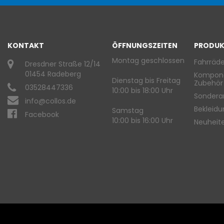
KONTAKT
ÖFFNUNGSZEITEN
PRODUK
Montag geschlossen
Fahrräde
Dresdner Straße 12/14
01454 Radeberg
Kompon
Dienstag bis Freitag
Zubehör
03528447336
10:00 bis 18:00 Uhr
Sondera
info@collos.de
Bekleid
Samstag
Facebook
10:00 bis 16:00 Uhr
Neuheit