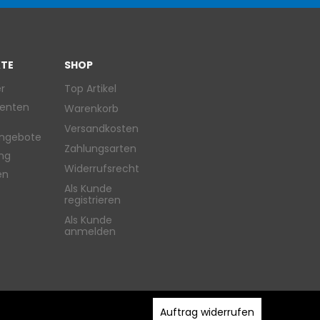
TE
SHOP
r
Top Artikel
enten
Warenkorb
Versandkosten
ngebote
Zahlungsarten
ung
Widerrufsrecht
en
Als Kunde
registrieren
Als Kunde
anmelden
Auftrag widerrufen