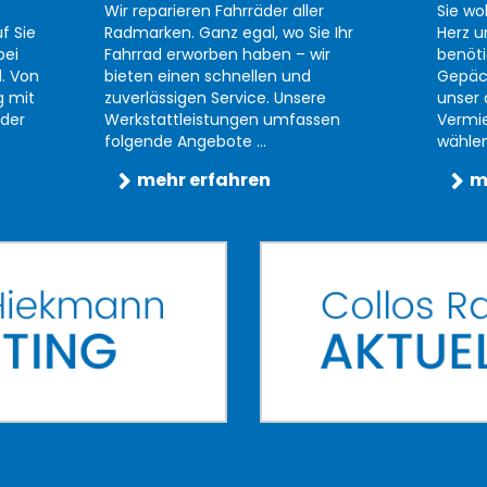
Wir reparieren Fahrräder aller
Sie wo
f Sie
Radmarken. Ganz egal, wo Sie Ihr
Herz u
bei
Fahrrad erworben haben – wir
benöti
d. Von
bieten einen schnellen und
Gepäc
g mit
zuverlässigen Service. Unsere
unser 
der
Werkstattleistungen umfassen
Vermi
folgende Angebote ...
wählen 
mehr erfahren
m