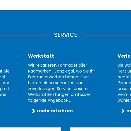
SERVICE
Werkstatt
Verle
Wir reparieren Fahrräder aller
Sie wo
f Sie
Radmarken. Ganz egal, wo Sie Ihr
Herz u
bei
Fahrrad erworben haben – wir
benöti
d. Von
bieten einen schnellen und
Gepäc
g mit
zuverlässigen Service. Unsere
unser 
der
Werkstattleistungen umfassen
Vermi
folgende Angebote ...
wählen 
mehr erfahren
m