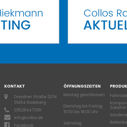
KONTAKT
ÖFFNUNGSZEITEN
PRODUK
Montag geschlossen
Fahrräde
Dresdner Straße 12/14
01454 Radeberg
Kompon
Dienstag bis Freitag
Zubehör
03528447336
10:00 bis 18:00 Uhr
Sondera
info@collos.de
Bekleid
Samstag
Facebook