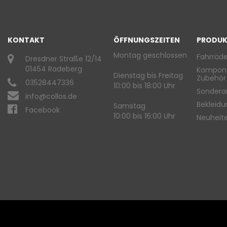
KONTAKT
ÖFFNUNGSZEITEN
PRODUK
Montag geschlossen
Fahrräde
Dresdner Straße 12/14
01454 Radeberg
Kompon
Dienstag bis Freitag
Zubehör
03528447336
10:00 bis 18:00 Uhr
Sondera
info@collos.de
Bekleid
Samstag
Facebook
10:00 bis 16:00 Uhr
Neuheit