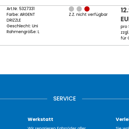
Art.Nr. 5327331
12
Farbe: ARGENT
Z.Z. nicht verfügbar
EU
DRIZZLE
Geschlecht: Uni
pro 
Rahmengröße: L
zzgl
für 
SERVICE
Werkstatt
Verle
Wir reparieren Fahrräder aller
Sie wo