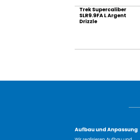
Trek Supercaliber
SLR9.9FA L Argent
Drizzle
Aufbau und Anpassung
Wir realisieren Aufbau und