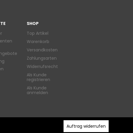
TE
SHOP
r
Top Artikel
enten
Warenkorb
Versandkosten
ngebote
Zahlungsarten
ung
Widerrufsrecht
en
Als Kunde
registrieren
Als Kunde
anmelden
Auftrag widerrufen