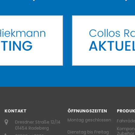
KONTAKT
ÖFFNUNGSZEITEN
PRODUK
Montag geschlossen
Fahrräde
Dresdner Straße 12/14
01454 Radeberg
Kompon
Dienstag bis Freitag
Zubehör