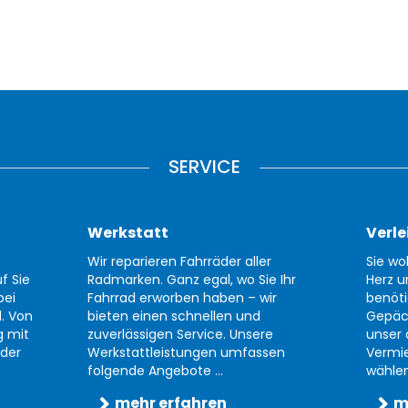
SERVICE
Werkstatt
Verle
Wir reparieren Fahrräder aller
Sie wo
f Sie
Radmarken. Ganz egal, wo Sie Ihr
Herz u
bei
Fahrrad erworben haben – wir
benöti
d. Von
bieten einen schnellen und
Gepäc
g mit
zuverlässigen Service. Unsere
unser 
der
Werkstattleistungen umfassen
Vermi
folgende Angebote ...
wählen 
mehr erfahren
m