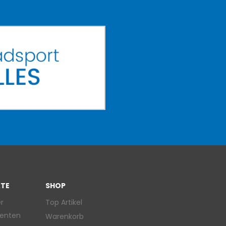
TE
SHOP
r
Top Artikel
enten
Warenkorb