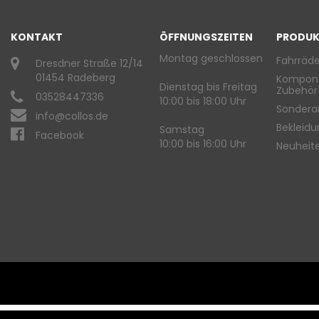
KONTAKT
ÖFFNUNGSZEITEN
PRODUK
Montag geschlossen
Fahrräde
Dresdner Straße 12/14
01454 Radeberg
Kompon
Dienstag bis Freitag
Zubehör
03528447336
10:00 bis 18:00 Uhr
Sondera
info@collos.de
Bekleid
Samstag
Facebook
10:00 bis 16:00 Uhr
Neuheit