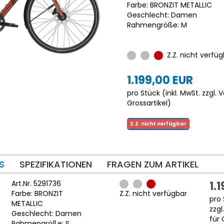
Farbe: BRONZIT METALLIC
Geschlecht: Damen
Rahmengröße: M
Z.Z. nicht verfüg
1.199,00 EUR
pro Stück (inkl. MwSt. zzgl.
V
Grossartikel
)
Z.Z. nicht verfügbar
S
SPEZIFIKATIONEN
FRAGEN ZUM ARTIKEL
Art.Nr. 5291736
1.
Farbe: BRONZIT
Z.Z. nicht verfügbar
pro 
METALLIC
zzgl
Geschlecht: Damen
für 
Rahmengröße: S