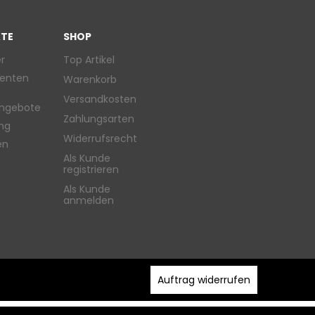
TE
SHOP
r
Top Artikel
enten
Warenkorb
Versandkosten
ngebote
Zahlungsarten
ung
Widerrufsrecht
en
Als Kunde
registrieren
Als Kunde
anmelden
Auftrag widerrufen