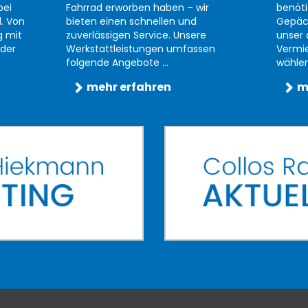
bei
Fahrrad erworben haben – wir
benöti
d. Von
bieten einen schnellen und
Gepäc
g mit
zuverlässigen Service. Unsere
unser 
der
Werkstattleistungen umfassen
Vermi
folgende Angebote ...
wählen 
mehr erfahren
m