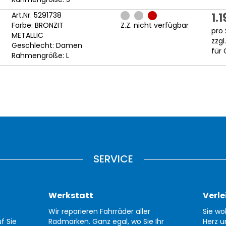
Art.Nr. 5291738
1.
Farbe: BRONZIT
Z.Z. nicht verfügbar
pro 
METALLIC
zzgl
Geschlecht: Damen
für 
Rahmengröße: L
SERVICE
Werkstatt
Verle
Wir reparieren Fahrräder aller
Sie wo
f Sie
Radmarken. Ganz egal, wo Sie Ihr
Herz u