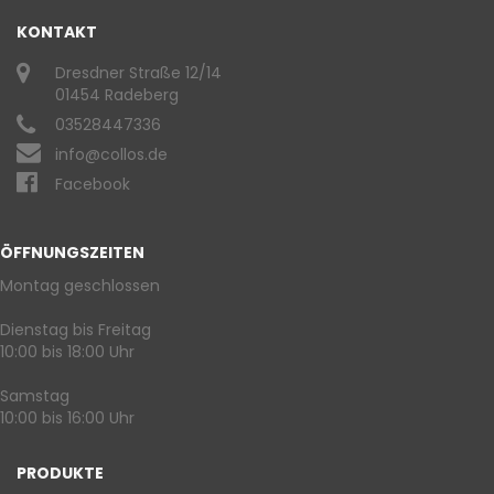
KONTAKT
Dresdner Straße 12/14
01454 Radeberg
03528447336
info@collos.de
Facebook
ÖFFNUNGSZEITEN
Montag geschlossen
Dienstag bis Freitag
10:00 bis 18:00 Uhr
Samstag
10:00 bis 16:00 Uhr
PRODUKTE