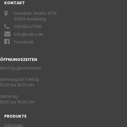
KONTAKT
Dresdner Straße 12/14
01454 Radeberg
03528447336
info@collos.de
Facebook
ÖFFNUNGSZEITEN
Montag geschlossen
Dienstag bis Freitag
10:00 bis 18:00 Uhr
Samstag
10:00 bis 16:00 Uhr
PRODUKTE
Fahrräder