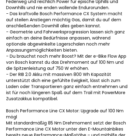
Federweg und reichlich Power für epische Uphills und
Downhills und nie enden wollende Endurorunden.
- Das kraftvolle Bosch Performance CX System macht
auf steilen Anstiegen mächtig Gas, damit du auf dem
anschließenden Downhill alles geben kannst.
- Geometrie und Fahrwerksprogression lassen sich ganz
einfach an deine Bedürfnisse anpassen, während
optionale abgewinkelte Lagerschalen noch mehr
Anpassungsmöglichkeiten bieten.
- Du brauchst noch mehr Boost? Mit der e-Bike Flow App
von Bosch kannst du das Drehmoment auf 100 Nm und
die Spitzenleistung auf 750 W erhöhen.
- Der RIB 2.0 Akku mit massiven 800 Wh Kapazität
unterstützt dich eine gefühlte Ewigkeit, lässt sich zum
Laden oder Transportieren ganz einfach entnehmen und
ist für noch längeren Spaß auf dem Trail mit PowerMore
Zusatzakkus kompatibel.
Bosch Performance Line CX Motor: Upgrade auf 100 Nm
mögl
Mit standardmäßig 85 Nm Drehmoment setzt der Bosch
Performance Line CX Motor unter den E-Mountainbikes
bereits neue Performance-Maßstäbe – und mithilfe der