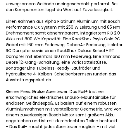
unwegsamem Gelände uneingeschränkt performt. Bei
den Komponenten legst du Wert auf Zuverlässigkeit.
Einen Rahmen aus Alpha Platinum Aluminium mit Bosch
Performance CX System mit 250 W Leistung und 85 Nm
Drehmoment samt abnehmbarem, integriertem RIB 2.0
Akku mit 800 Wh Kapazität. Eine RockShox Psylo Gold RC
Gabel mit 160 mm Federweg, DebonAir Federung, Isolator
RC Dämpfer sowie einen RockShox Deluxe Select+ RT
Dämpfer mit ebenfalls 160 mm Federweg. Eine Shimano
Deore 12-Gang-Schaltung, eine Variosattelstütze,
Bontrager Line Tubeless-Ready-Laufräder und
hydraulische 4-Kolben-Scheibenbremsen runden das
Ausstattungspaket ab.
Kleiner Preis. Große Abenteuer. Das Rail+ 5 ist ein
erschwingliches elektrisches Enduro-Mountainbike für
endlosen Geländespaß. Es basiert auf einem robusten
Aluminiumrahmen mit verstellbarer Geometrie, wird von
einem zuverlässigen Bosch Motor samt großem Akku
angetrieben und ist mit durchdachten Teilen bestückt.
- Das Rail+ macht jedes Abenteuer möglich – mit viel