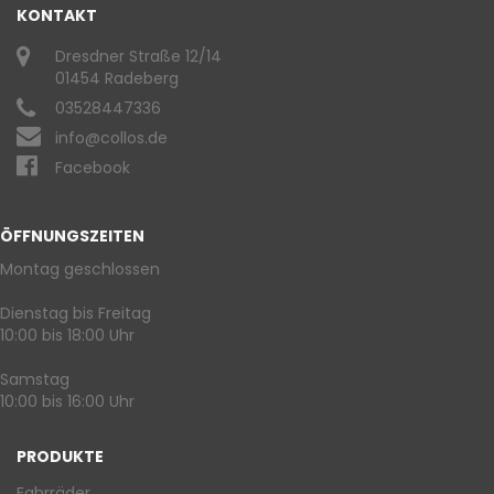
KONTAKT
Dresdner Straße 12/14
01454 Radeberg
03528447336
info@collos.de
Facebook
ÖFFNUNGSZEITEN
Montag geschlossen
Dienstag bis Freitag
10:00 bis 18:00 Uhr
Samstag
10:00 bis 16:00 Uhr
PRODUKTE
Fahrräder