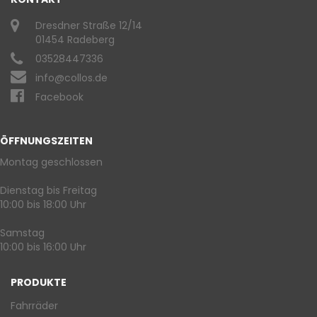
Dresdner Straße 12/14
01454 Radeberg
03528447336
info@collos.de
Facebook
ÖFFNUNGSZEITEN
Montag geschlossen
Dienstag bis Freitag
10:00 bis 18:00 Uhr
Samstag
10:00 bis 16:00 Uhr
PRODUKTE
Fahrräder