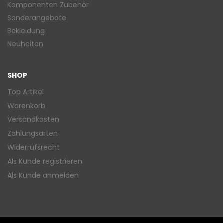
Komponenten Zubehör
Sonderangebote
Bekleidung
Neuheiten
SHOP
Top Artikel
Warenkorb
Versandkosten
Zahlungsarten
Widerrufsrecht
Als Kunde registrieren
Als Kunde anmelden