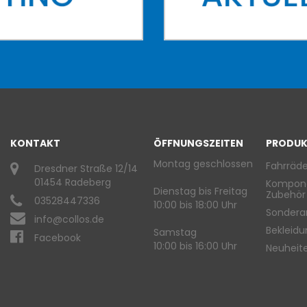
KONTAKT
ÖFFNUNGSZEITEN
PRODUK
Montag geschlossen
Fahrräde
Dresdner Straße 12/14
01454 Radeberg
Kompon
Dienstag bis Freitag
Zubehör
03528447336
10:00 bis 18:00 Uhr
Sondera
info@collos.de
Bekleid
Samstag
Facebook
10:00 bis 16:00 Uhr
Neuheit