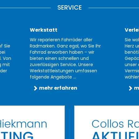
SERVICE
Werkstatt
Verle
Wir reparieren Fahrräder aller
Sie wo
f Sie
Radmarken. Ganz egal, wo Sie Ihr
Herz u
bei
Fahrrad erworben haben – wir
benöti
d. Von
bieten einen schnellen und
Gepäc
g mit
zuverlässigen Service. Unsere
unser 
der
Werkstattleistungen umfassen
Vermi
folgende Angebote ...
wählen 
mehr erfahren
m