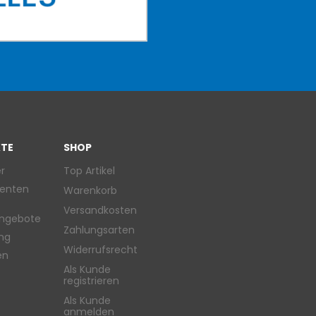
TE
SHOP
r
Top Artikel
enten
Warenkorb
Versandkosten
ngebote
Zahlungsarten
ung
Widerrufsrecht
en
Als Kunde
registrieren
Als Kunde
anmelden