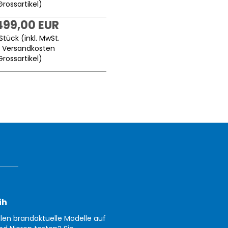
Grossartikel
)
499,00 EUR
Stück (inkl. MwSt.
.
Versandkosten
Grossartikel
)
ih
llen brandaktuelle Modelle auf