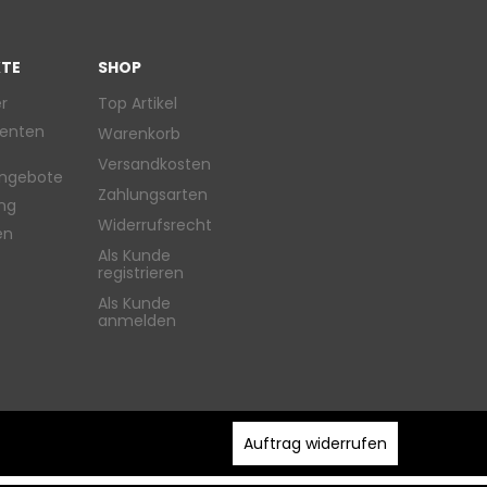
TE
SHOP
r
Top Artikel
enten
Warenkorb
Versandkosten
ngebote
Zahlungsarten
ung
Widerrufsrecht
en
Als Kunde
registrieren
Als Kunde
anmelden
Auftrag widerrufen