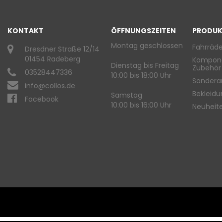
KONTAKT
ÖFFNUNGSZEITEN
PRODUK
Montag geschlossen
Fahrräde
Dresdner Straße 12/14
01454 Radeberg
Kompon
Dienstag bis Freitag
Zubehör
03528447336
10:00 bis 18:00 Uhr
Sondera
info@collos.de
Bekleid
Samstag
Facebook
10:00 bis 16:00 Uhr
Neuheit