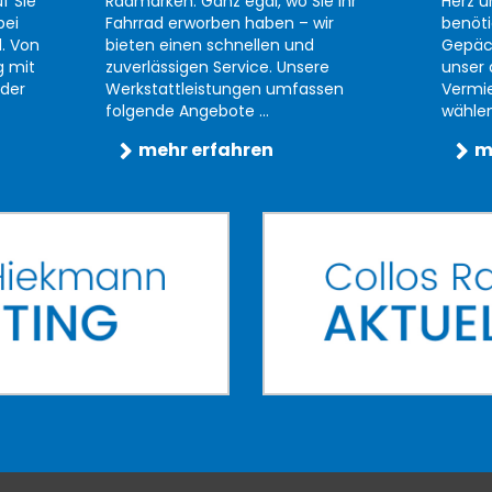
f Sie
Radmarken. Ganz egal, wo Sie Ihr
Herz u
bei
Fahrrad erworben haben – wir
benöti
d. Von
bieten einen schnellen und
Gepäc
g mit
zuverlässigen Service. Unsere
unser 
der
Werkstattleistungen umfassen
Vermi
folgende Angebote ...
wählen 
mehr erfahren
m