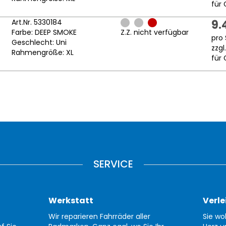
für 
Art.Nr. 5330184
9.
Farbe: DEEP SMOKE
Z.Z. nicht verfügbar
pro 
Geschlecht: Uni
zzgl
Rahmengröße: XL
für 
SERVICE
Werkstatt
Verle
Wir reparieren Fahrräder aller
Sie wo