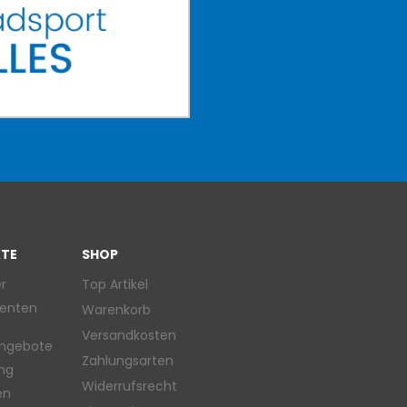
TE
SHOP
r
Top Artikel
enten
Warenkorb
Versandkosten
ngebote
Zahlungsarten
ung
Widerrufsrecht
en