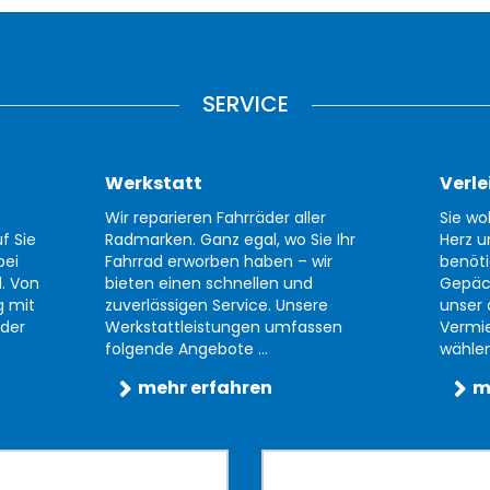
SERVICE
Werkstatt
Verle
Wir reparieren Fahrräder aller
Sie wo
f Sie
Radmarken. Ganz egal, wo Sie Ihr
Herz u
bei
Fahrrad erworben haben – wir
benöti
d. Von
bieten einen schnellen und
Gepäc
g mit
zuverlässigen Service. Unsere
unser 
der
Werkstattleistungen umfassen
Vermi
folgende Angebote ...
wählen 
mehr erfahren
m