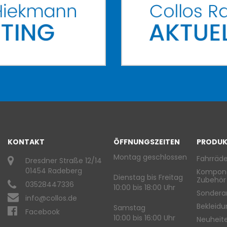
KONTAKT
ÖFFNUNGSZEITEN
PRODUK
Montag geschlossen
Fahrräde
Dresdner Straße 12/14
01454 Radeberg
Kompon
Dienstag bis Freitag
Zubehör
03528447336
10:00 bis 18:00 Uhr
Sondera
info@collos.de
Bekleid
Samstag
Facebook
10:00 bis 16:00 Uhr
Neuheit