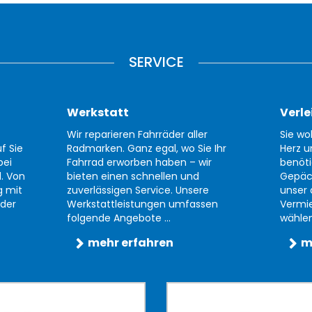
SERVICE
Werkstatt
Verle
Wir reparieren Fahrräder aller
Sie wo
f Sie
Radmarken. Ganz egal, wo Sie Ihr
Herz u
bei
Fahrrad erworben haben – wir
benöti
d. Von
bieten einen schnellen und
Gepäc
g mit
zuverlässigen Service. Unsere
unser 
der
Werkstattleistungen umfassen
Vermi
folgende Angebote ...
wählen 
mehr erfahren
m