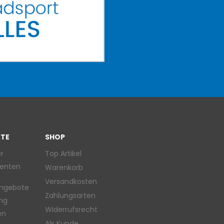
TE
SHOP
r
Top Artikel
enten
Warenkorb
Versandkosten
ngebote
Zahlungsarten
ung
Widerrufsrecht
en
Als Kunde