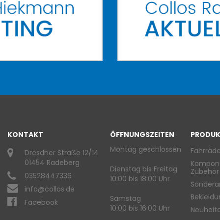
KONTAKT
ÖFFNUNGSZEITEN
PRODUK
Montag geschlossen
Fahrräde
Dresdner Straße 12/14
01454 Radeberg
Kompon
Dienstag bis Freitag
Zubehör
03528447336
10:00 bis 18:00 Uhr
Sondera
info@collos.de
Bekleid
Samstag
Facebook
10:00 bis 16:00 Uhr
Neuheit