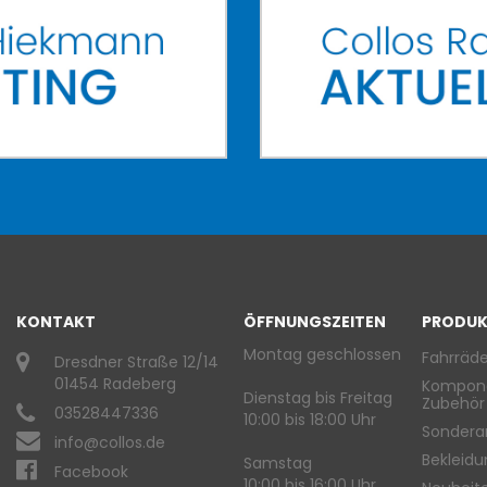
KONTAKT
ÖFFNUNGSZEITEN
PRODUK
Montag geschlossen
Fahrräde
Dresdner Straße 12/14
01454 Radeberg
Kompon
Dienstag bis Freitag
Zubehör
03528447336
10:00 bis 18:00 Uhr
Sondera
info@collos.de
Bekleid
Samstag
Facebook
10:00 bis 16:00 Uhr