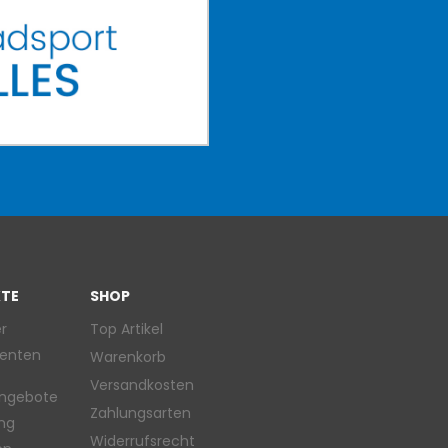
TE
SHOP
r
Top Artikel
enten
Warenkorb
Versandkosten
ngebote
Zahlungsarten
ung
Widerrufsrecht