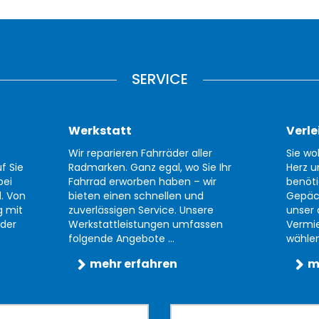
SERVICE
Werkstatt
Verle
Wir reparieren Fahrräder aller
Sie wo
f Sie
Radmarken. Ganz egal, wo Sie Ihr
Herz u
bei
Fahrrad erworben haben – wir
benöti
d. Von
bieten einen schnellen und
Gepäc
g mit
zuverlässigen Service. Unsere
unser 
der
Werkstattleistungen umfassen
Vermi
folgende Angebote ...
wählen 
mehr erfahren
m