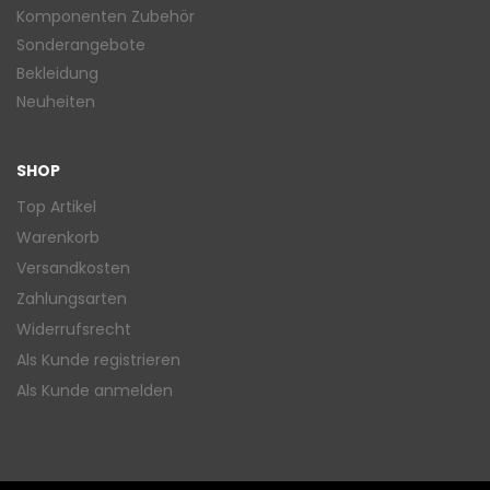
Komponenten Zubehör
Sonderangebote
Bekleidung
Neuheiten
SHOP
Top Artikel
Warenkorb
Versandkosten
Zahlungsarten
Widerrufsrecht
Als Kunde registrieren
Als Kunde anmelden