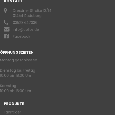
KONTAKT
Dresdner Straße 12/14
01454 Radeberg
03528447336
info@collos.de
Facebook
ÖFFNUNGSZEITEN
Montag geschlossen
Dienstag bis Freitag
10:00 bis 18:00 Uhr
Samstag
10:00 bis 16:00 Uhr
PRODUKTE
Fahrräder