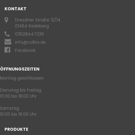
KONTAKT
Dresdner Straße 12/14
01454 Radeberg
03528447336
info@collos.de
Facebook
ÖFFNUNGSZEITEN
Montag geschlossen
Dienstag bis Freitag
10:00 bis 18:00 Uhr
Samstag
10:00 bis 16:00 Uhr
PRODUKTE