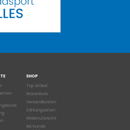
TE
SHOP
r
Top Artikel
enten
Warenkorb
Versandkosten
ngebote
Zahlungsarten
ung
Widerrufsrecht
en
Als Kunde