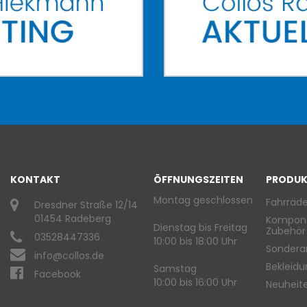
KONTAKT
ÖFFNUNGSZEITEN
PRODUK
Montag geschlossen
Fahrräde
Dresdner Straße 12/14
01454 Radeberg
Kompon
Dienstag bis Freitag
Zubehör
03528447336
10:00 bis 18:00 Uhr
Sondera
info@collos.de
Bekleid
Samstag
Facebook
10:00 bis 16:00 Uhr
Neuheit