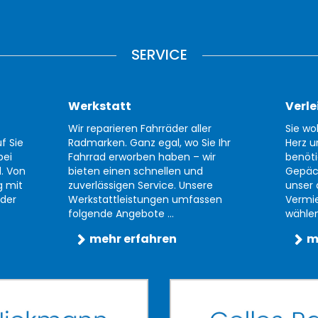
SERVICE
Werkstatt
Verle
Wir reparieren Fahrräder aller
Sie wo
f Sie
Radmarken. Ganz egal, wo Sie Ihr
Herz u
bei
Fahrrad erworben haben – wir
benöti
d. Von
bieten einen schnellen und
Gepäc
g mit
zuverlässigen Service. Unsere
unser 
der
Werkstattleistungen umfassen
Vermi
folgende Angebote ...
wählen 
mehr erfahren
m