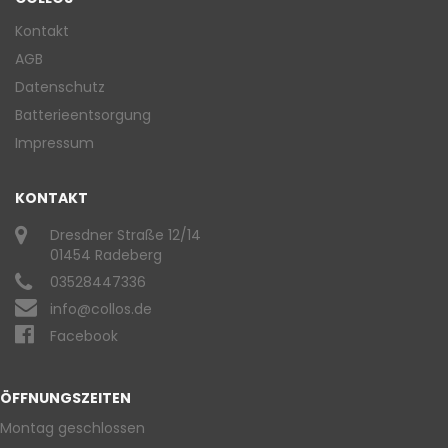
Kontakt
AGB
Datenschutz
Batterieentsorgung
Impressum
KONTAKT
Dresdner Straße 12/14
01454 Radeberg
03528447336
info@collos.de
Facebook
ÖFFNUNGSZEITEN
Montag geschlossen