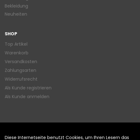
Bekleidung
Neuheiten
SHOP
Top Artikel
Warenkorb
Versandkosten
Zahlungsarten
Widerrufsrecht
Als Kunde registrieren
Als Kunde anmelden
Diese Internetseite benutzt Cookies, um Ihren Lesern das
Auftrag widerrufen