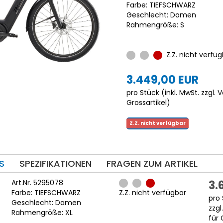
Farbe: TIEFSCHWARZ
Geschlecht: Damen
Rahmengröße: S
Z.Z. nicht verfüg
3.449,00 EUR
pro Stück (inkl. MwSt. zzgl.
V
Grossartikel
)
Z.Z. nicht verfügbar
S
SPEZIFIKATIONEN
FRAGEN ZUM ARTIKEL
Art.Nr. 5295078
3.
Farbe: TIEFSCHWARZ
Z.Z. nicht verfügbar
pro 
Geschlecht: Damen
zzgl
Rahmengröße: XL
für 