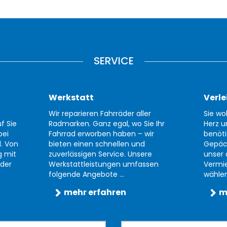
SERVICE
Werkstatt
Verle
Wir reparieren Fahrräder aller
Sie wo
f Sie
Radmarken. Ganz egal, wo Sie Ihr
Herz u
bei
Fahrrad erworben haben – wir
benöti
d. Von
bieten einen schnellen und
Gepäc
g mit
zuverlässigen Service. Unsere
unser 
der
Werkstattleistungen umfassen
Vermi
folgende Angebote ...
wählen 
mehr erfahren
m