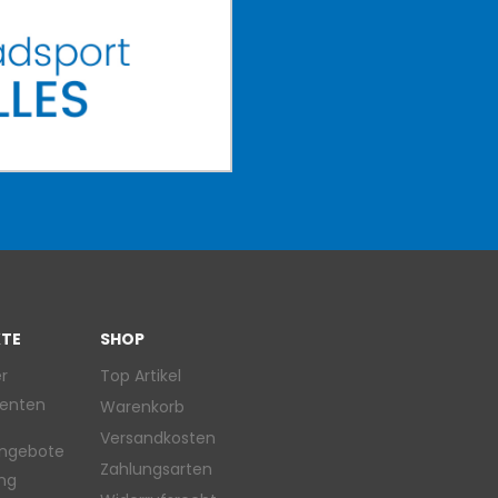
TE
SHOP
r
Top Artikel
enten
Warenkorb
Versandkosten
ngebote
Zahlungsarten
ung