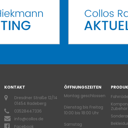
KONTAKT
ÖFFNUNGSZEITEN
PRODUK
Montag geschlossen
Fahrräde
Dresdner Straße 12/14
01454 Radeberg
Kompon
Dienstag bis Freitag
Zubehör
03528447336
10:00 bis 18:00 Uhr
Sondera
info@collos.de
Bekleid
Samstag
Facebook