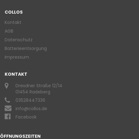
COLLOS
Kontakt
AGB
Datenschutz
Batterieentsorgung
Impressum
KONTAKT
Dresdner Straße 12/14
01454 Radeberg
03528447336
info@collos.de
Facebook
ÖFFNUNGSZEITEN