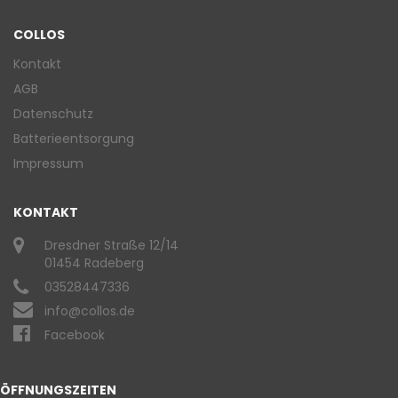
COLLOS
Kontakt
AGB
Datenschutz
Batterieentsorgung
Impressum
KONTAKT
Dresdner Straße 12/14
01454 Radeberg
03528447336
info@collos.de
Facebook
ÖFFNUNGSZEITEN