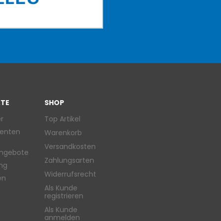
TE
SHOP
r
Top Artikel
enten
Warenkorb
Versandkosten
ngebote
Zahlungsarten
ung
Widerrufsrecht
en
Als Kunde
registrieren
Als Kunde
anmelden