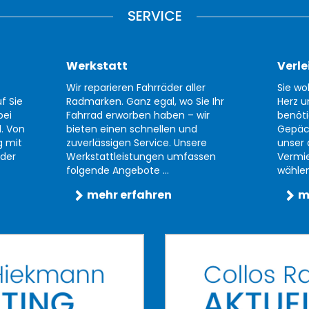
SERVICE
Werkstatt
Verle
Wir reparieren Fahrräder aller
Sie wo
f Sie
Radmarken. Ganz egal, wo Sie Ihr
Herz u
bei
Fahrrad erworben haben – wir
benöti
d. Von
bieten einen schnellen und
Gepäc
g mit
zuverlässigen Service. Unsere
unser 
der
Werkstattleistungen umfassen
Vermi
folgende Angebote ...
wählen 
mehr erfahren
m