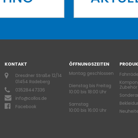
KONTAKT
ÖFFNUNGSZEITEN
PRODUK
Montag geschlossen
Fahrräde
Dresdner Straße 12/14
01454 Radeberg
Kompon
Dienstag bis Freitag
Zubehör
03528447336
10:00 bis 18:00 Uhr
Sondera
info@collos.de
Bekleid
Samstag
Facebook
10:00 bis 16:00 Uhr
Neuheit