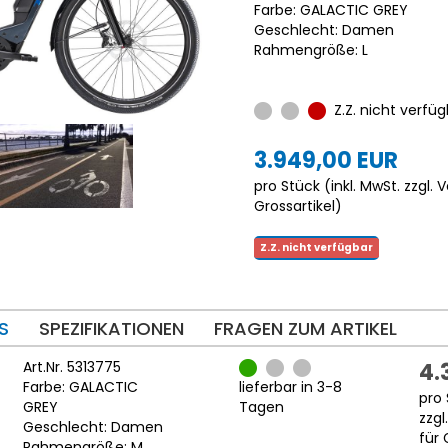
Farbe: GALACTIC GREY
Geschlecht: Damen
Rahmengröße: L
Z.Z. nicht verfüg
3.949,00 EUR
pro Stück (inkl. MwSt. zzgl.
V
Grossartikel
)
Z.Z. nicht verfügbar
S
SPEZIFIKATIONEN
FRAGEN ZUM ARTIKEL
Art.Nr. 5313775
4.
Farbe: GALACTIC
lieferbar in 3-8
pro 
GREY
Tagen
zzgl
Geschlecht: Damen
für 
Rahmengröße: M