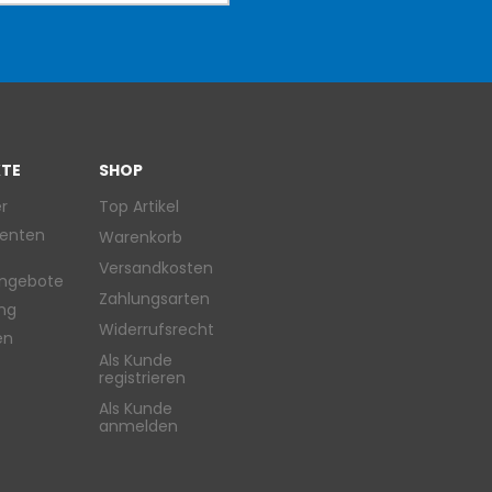
TE
SHOP
r
Top Artikel
enten
Warenkorb
Versandkosten
ngebote
Zahlungsarten
ung
Widerrufsrecht
en
Als Kunde
registrieren
Als Kunde
anmelden