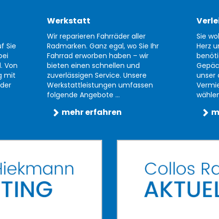
Werkstatt
Verle
Wir reparieren Fahrräder aller
Sie wo
f Sie
Radmarken. Ganz egal, wo Sie Ihr
Herz u
bei
Fahrrad erworben haben – wir
benöti
d. Von
bieten einen schnellen und
Gepäc
g mit
zuverlässigen Service. Unsere
unser 
der
Werkstattleistungen umfassen
Vermi
folgende Angebote ...
wählen 
mehr erfahren
m