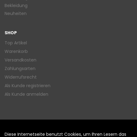
Bekleidung
Neuheiten
SHOP
Top Artikel
Warenkorb
Versandkosten
Zahlungsarten
Widerrufsrecht
Als Kunde registrieren
Als Kunde anmelden
Diese Internetseite benutzt Cookies, um Ihren Lesern das
Auftrag widerrufen