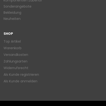
Komponenten Zubehör
Sonderangebote
Bekleidung
Neuheiten
SHOP
Top Artikel
Warenkorb
Versandkosten
Zahlungsarten
Widerrufsrecht
Als Kunde registrieren
Als Kunde anmelden