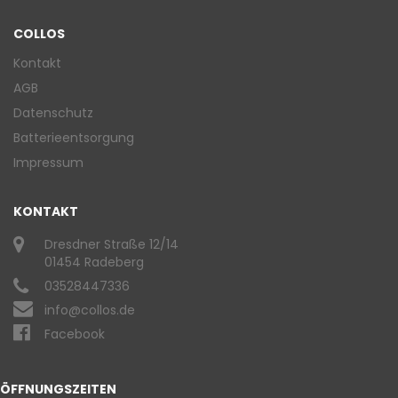
COLLOS
Kontakt
AGB
Datenschutz
Batterieentsorgung
Impressum
KONTAKT
Dresdner Straße 12/14
01454 Radeberg
03528447336
info@collos.de
Facebook
ÖFFNUNGSZEITEN