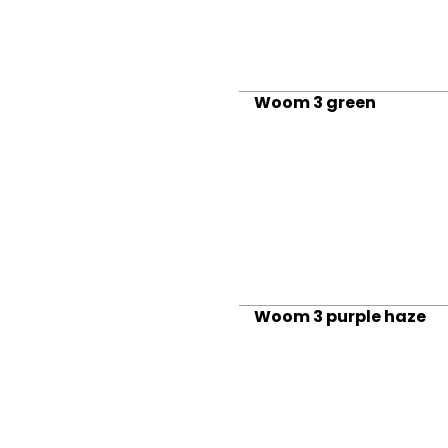
Woom 3 green
Woom 3 purple haze