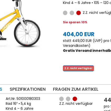
Kind 4 – 6 Jahre • 105 – 120
Z.Z. nicht verfüg
Sie sparen 10%
404,00 EUR
statt
449,00 EUR
(
UVP
) pro 
Versandkosten
)
Gratis Versand innerhal
Z.Z. nicht verfügbar
S
SPEZIFIKATIONEN
FRAGEN ZUM ARTIKEL
Art.Nr. 501000180303
44
Rad 16″ • 5,4 kg
Z.Z. nicht verfügbar
pro 
Kind 4 – 6 Jahre