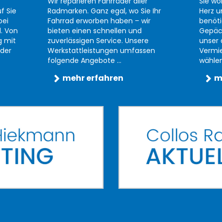
Wir reparieren Fahrräder aller
Sie wo
f Sie
Radmarken. Ganz egal, wo Sie Ihr
Herz u
bei
Fahrrad erworben haben – wir
benöti
d. Von
bieten einen schnellen und
Gepäc
g mit
zuverlässigen Service. Unsere
unser 
der
Werkstattleistungen umfassen
Vermi
folgende Angebote ...
wählen 
mehr erfahren
m