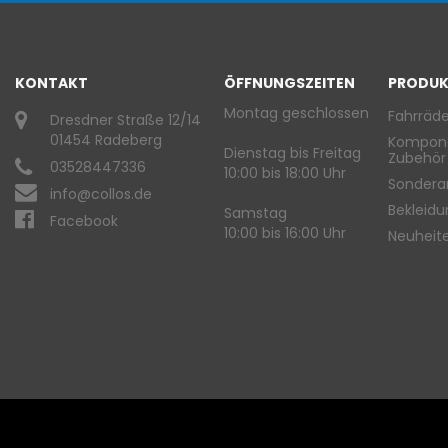
KONTAKT
ÖFFNUNGSZEITEN
PRODUK
Montag geschlossen
Fahrräde
Dresdner Straße 12/14
01454 Radeberg
Kompon
Dienstag bis Freitag
Zubehör
03528447336
10:00 bis 18:00 Uhr
Sondera
info@collos.de
Bekleid
Samstag
Facebook
10:00 bis 16:00 Uhr
Neuheit