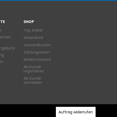
TE
SHOP
r
Top Artikel
enten
Warenkorb
Versandkosten
ngebote
Zahlungsarten
ung
Widerrufsrecht
en
Als Kunde
registrieren
Als Kunde
anmelden
Auftrag widerrufen