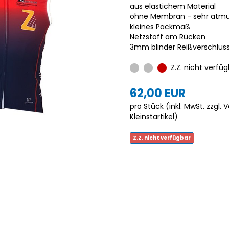
aus elastichem Material
ohne Membran - sehr atmu
kleines Packmaß
Netzstoff am Rücken
3mm blinder Reißverschlus
Z.Z. nicht verfüg
62,00 EUR
pro Stück (inkl. MwSt. zzgl.
V
Kleinstartikel
)
Z.Z. nicht verfügbar