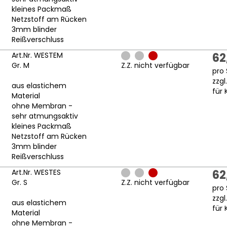
kleines Packmaß
Netzstoff am Rücken
3mm blinder
Reißverschluss
Art.Nr. WESTEM
62
Gr. M
Z.Z. nicht verfügbar
pro 
zzgl
aus elastichem
für 
Material
ohne Membran -
sehr atmungsaktiv
kleines Packmaß
Netzstoff am Rücken
3mm blinder
Reißverschluss
Art.Nr. WESTES
62
Gr. S
Z.Z. nicht verfügbar
pro 
zzgl
aus elastichem
für 
Material
ohne Membran -