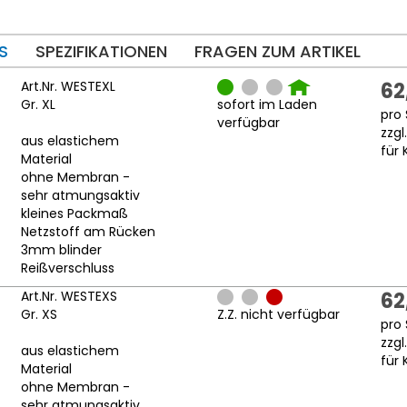
S
SPEZIFIKATIONEN
FRAGEN ZUM ARTIKEL
Art.Nr. WESTEXL
62
Gr. XL
sofort im Laden
pro 
verfügbar
zzgl
aus elastichem
für 
Material
ohne Membran -
sehr atmungsaktiv
kleines Packmaß
Netzstoff am Rücken
3mm blinder
Reißverschluss
Art.Nr. WESTEXS
62
Gr. XS
Z.Z. nicht verfügbar
pro 
zzgl
aus elastichem
für 
Material
ohne Membran -
sehr atmungsaktiv