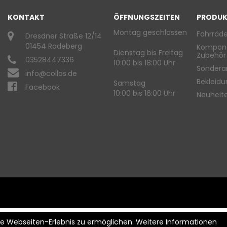
KONTAKT
ÖFFNUNGSZEITEN
PRODUK
Montag geschlossen
Fahrräde
Dresdner Straße 12/14
01454 Radeberg
Kompon
Dienstag bis Freitag
Zubehör
03528447336
10:00 bis 18:00 Uhr
Sondera
info@collos.de
Bekleid
Samstag
Facebook
10:00 bis 16:00 Uhr
Neuheit
ste Webseiten-Erlebnis zu ermöglichen. Weitere Informationen