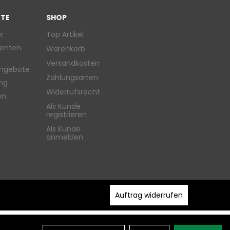
TE
SHOP
r
Top Artikel
enten
Warenkorb
Versandkosten
ngebote
Zahlungsarten
ung
Widerrufsrecht
en
Als Kunde
registrieren
Als Kunde
anmelden
Auftrag widerrufen