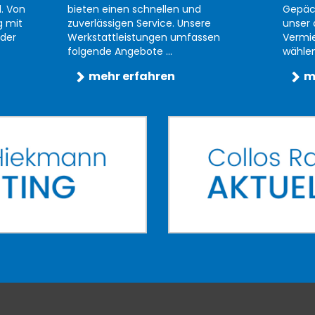
d. Von
bieten einen schnellen und
Gepäc
g mit
zuverlässigen Service. Unsere
unser 
der
Werkstattleistungen umfassen
Vermi
folgende Angebote ...
wählen 
mehr erfahren
m