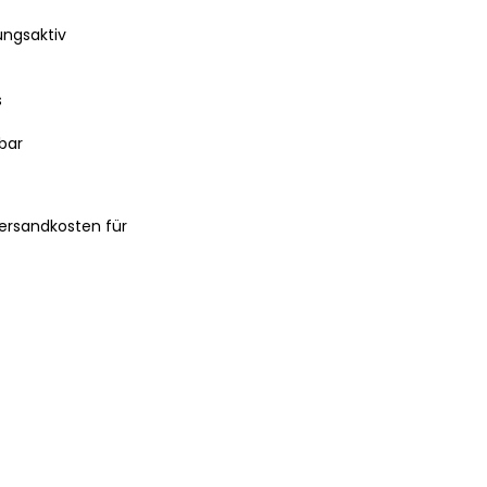
ngsaktiv
s
bar
ersandkosten für