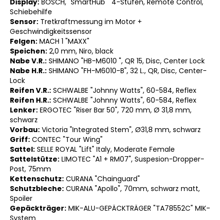
Display:
BOSCH, "SmartHub " 4-Stufen, Remote Control,
Schiebehilfe
Sensor:
Tretkraftmessung im Motor +
Geschwindigkeitssensor
Felgen:
MACH 1 "MAXX"
Speichen:
2,0 mm, Niro, black
Nabe V.R.:
SHIMANO "HB-M6010 ", QR 15, Disc, Center Lock
Nabe H.R.:
SHIMANO "FH-M6010-B", 32 L., QR, Disc, Center-
Lock
Reifen V.R.:
SCHWALBE "Johnny Watts", 60-584, Reflex
Reifen H.R.:
SCHWALBE "Johnny Watts", 60-584, Reflex
Lenker:
ERGOTEC "Riser Bar 50", 720 mm, Ø 31,8 mm,
schwarz
Vorbau:
Victoria "Integrated Stem", Ø31,8 mm, schwarz
Griff:
CONTEC "Tour Wing"
Sattel:
SELLE ROYAL "Lift" Italy, Moderate Female
Sattelstütze:
LIMOTEC "A1 + RM07", Suspesion-Dropper-
Post, 75mm
Kettenschutz:
CURANA "Chainguard"
Schutzbleche:
CURANA "Apollo", 70mm, schwarz matt,
Spoiler
Gepäckträger:
MIK-ALU-GEPÄCKTRÄGER "TA78552C" MIK-
System