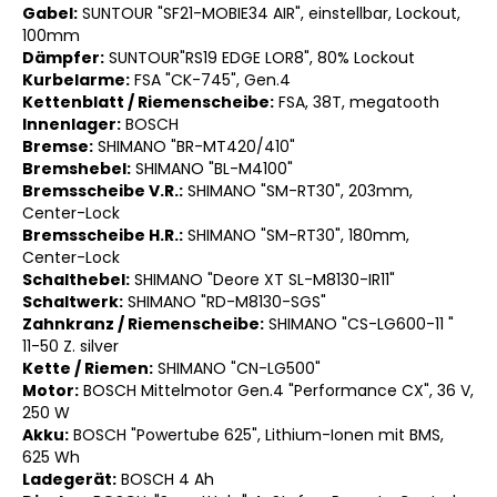
Gabel:
SUNTOUR "SF21-MOBIE34 AIR", einstellbar, Lockout,
100mm
Dämpfer:
SUNTOUR"RS19 EDGE LOR8", 80% Lockout
Kurbelarme:
FSA "CK-745", Gen.4
Kettenblatt / Riemenscheibe:
FSA, 38T, megatooth
Innenlager:
BOSCH
Bremse:
SHIMANO "BR-MT420/410"
Bremshebel:
SHIMANO "BL-M4100"
Bremsscheibe V.R.:
SHIMANO "SM-RT30", 203mm,
Center-Lock
Bremsscheibe H.R.:
SHIMANO "SM-RT30", 180mm,
Center-Lock
Schalthebel:
SHIMANO "Deore XT SL-M8130-IR11"
Schaltwerk:
SHIMANO "RD-M8130-SGS"
Zahnkranz / Riemenscheibe:
SHIMANO "CS-LG600-11 "
11-50 Z. silver
Kette / Riemen:
SHIMANO "CN-LG500"
Motor:
BOSCH Mittelmotor Gen.4 "Performance CX", 36 V,
250 W
Akku:
BOSCH "Powertube 625", Lithium-Ionen mit BMS,
625 Wh
Ladegerät:
BOSCH 4 Ah