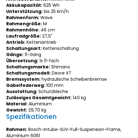
Akkukapazität:
625 Wh
Unterstützung:
bis 25 km/h
Rahmenform:
Wave
Rahmengröße:
M
Rahmenhöhe:
46 cm
Laufradgröße:
27,5"
Antrieb:
Kettenantrieb
Schaltungsart:
Kettenschaltung
Gänge:
11-Gang
Übersetzung:
1x 11-fach
Schaltungsmarke:
Shimano
Schaltungsmodell:
Deore XT
Bremssystem:
hydraulische Scheibenbremse
Gabelfederweg:
100 mm
Ausstattung:
Schutzbleche
Zulässiges Gesamtgewicht:
140 kg
Material:
Aluminium
Gewicht:
29,70 kg
Spezifikationen
Rahmen:
Bosch-Intube-SUV-Full-Suspension-Frame,
Aluminium 6061