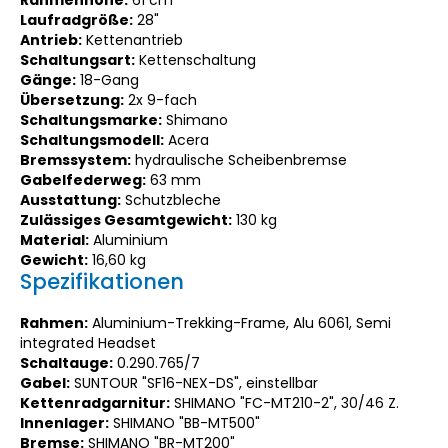
Laufradgröße:
28"
Antrieb:
Kettenantrieb
Schaltungsart:
Kettenschaltung
Gänge:
18-Gang
Übersetzung:
2x 9-fach
Schaltungsmarke:
Shimano
Schaltungsmodell:
Acera
Bremssystem:
hydraulische Scheibenbremse
Gabelfederweg:
63 mm
Ausstattung:
Schutzbleche
Zulässiges Gesamtgewicht:
130 kg
Material:
Aluminium
Gewicht:
16,60 kg
Spezifikationen
Rahmen:
Aluminium-Trekking-Frame, Alu 6061, Semi
integrated Headset
Schaltauge:
0.290.765/7
Gabel:
SUNTOUR "SF16-NEX-DS", einstellbar
Kettenradgarnitur:
SHIMANO "FC-MT210-2", 30/46 Z.
Innenlager:
SHIMANO "BB-MT500"
Bremse:
SHIMANO "BR-MT200"