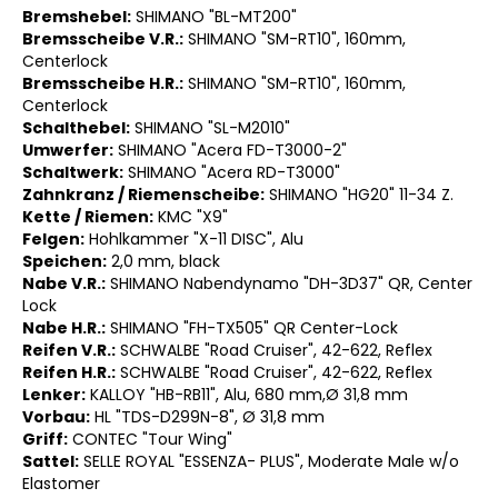
Bremshebel:
SHIMANO "BL-MT200"
Bremsscheibe V.R.:
SHIMANO "SM-RT10", 160mm,
Centerlock
Bremsscheibe H.R.:
SHIMANO "SM-RT10", 160mm,
Centerlock
Schalthebel:
SHIMANO "SL-M2010"
Umwerfer:
SHIMANO "Acera FD-T3000-2"
Schaltwerk:
SHIMANO "Acera RD-T3000"
Zahnkranz / Riemenscheibe:
SHIMANO "HG20" 11-34 Z.
Kette / Riemen:
KMC "X9"
Felgen:
Hohlkammer "X-11 DISC", Alu
Speichen:
2,0 mm, black
Nabe V.R.:
SHIMANO Nabendynamo "DH-3D37" QR, Center
Lock
Nabe H.R.:
SHIMANO "FH-TX505" QR Center-Lock
Reifen V.R.:
SCHWALBE "Road Cruiser", 42-622, Reflex
Reifen H.R.:
SCHWALBE "Road Cruiser", 42-622, Reflex
Lenker:
KALLOY "HB-RB11", Alu, 680 mm,Ø 31,8 mm
Vorbau:
HL "TDS-D299N-8", Ø 31,8 mm
Griff:
CONTEC "Tour Wing"
Sattel:
SELLE ROYAL "ESSENZA- PLUS", Moderate Male w/o
Elastomer