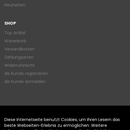
Neuheiten
SHOP
Top Artikel
Warenkorb
Versandkosten
Zahlungsarten
Widerrufsrecht
Als Kunde registrieren
Als Kunde anmelden
Diese Internetseite benutzt Cookies, um Ihren Lesern das
Auftrag widerrufen
beste Webseiten-Erlebnis zu ermöglichen. Weitere