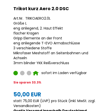
Trikot kurz Aero 2.0 DSC
Art.Nr. TRIKOAERO2.0L
Größe L
eng anliegend, 2. Haut Effekt
flacher Kragen
Gripp Elemente an der Front
eng anliegende T-EVO Armabschlüsse
3 verschiedene Stoffe
Mikrofaser Meshstoff an Seitenbahnen und
Achseln
3mm blinder YKK Reißverschluss
sofort im Laden verfügbar
Sie sparen 33.3%
50,00 EUR
statt
75,00 EUR
(
UVP
) pro Stück (inkl. MwSt. zzgl.
Versandkosten
)
Gratis Versand innerhalb Deutschland