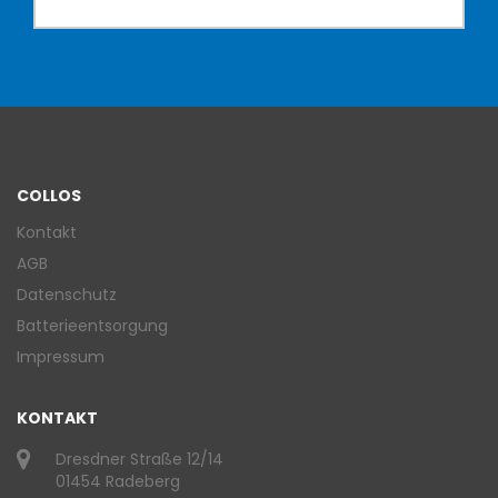
COLLOS
Kontakt
AGB
Datenschutz
Batterieentsorgung
Impressum
KONTAKT
Dresdner Straße 12/14
01454 Radeberg