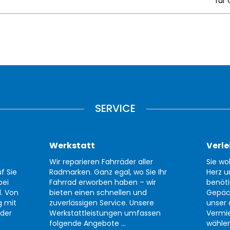
für 
SERVICE
Werkstatt
Verle
Wir reparieren Fahrräder aller
Sie wo
f Sie
Radmarken. Ganz egal, wo Sie Ihr
Herz u
bei
Fahrrad erworben haben – wir
benöti
d. Von
bieten einen schnellen und
Gepäc
g mit
zuverlässigen Service. Unsere
unser 
der
Werkstattleistungen umfassen
Vermi
folgende Angebote ...
wählen 