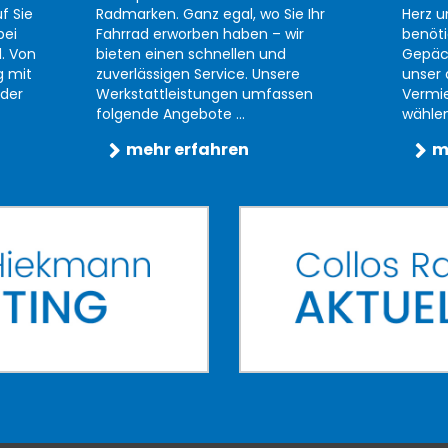
f Sie
Radmarken. Ganz egal, wo Sie Ihr
Herz u
bei
Fahrrad erworben haben – wir
benöti
d. Von
bieten einen schnellen und
Gepäc
g mit
zuverlässigen Service. Unsere
unser 
der
Werkstattleistungen umfassen
Vermi
folgende Angebote ...
wählen 
mehr erfahren
m