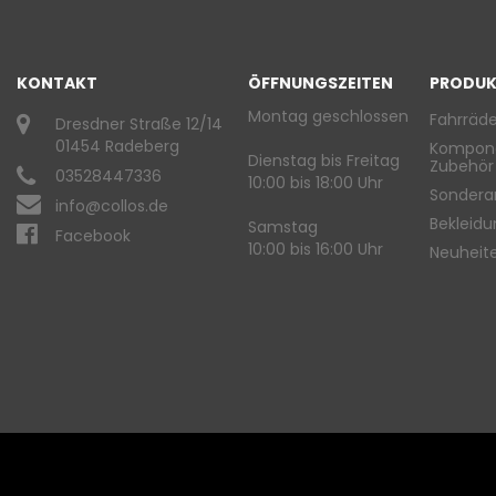
KONTAKT
ÖFFNUNGSZEITEN
PRODUK
Montag geschlossen
Fahrräde
Dresdner Straße 12/14
01454 Radeberg
Kompon
Dienstag bis Freitag
Zubehör
03528447336
10:00 bis 18:00 Uhr
Sondera
info@collos.de
Bekleid
Samstag
Facebook
10:00 bis 16:00 Uhr
Neuheit