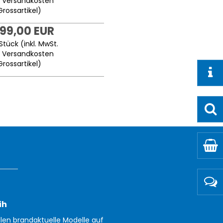
.
Versandkosten
Grossartikel
)
999,00 EUR
Stück (inkl. MwSt.
.
Versandkosten
Grossartikel
)
ih
llen brandaktuelle Modelle auf