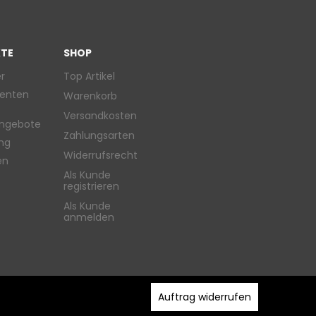
TE
SHOP
r
Top Artikel
enten
Warenkorb
Versandkosten
ngebote
Zahlungsarten
ung
Widerrufsrecht
en
Als Kunde
registrieren
Als Kunde
anmelden
Auftrag widerrufen