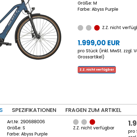
Größe: M
Farbe: Abyss Purple
Z.Z. nicht verfüg
1.999,00 EUR
pro Stück (inkl. MwSt. zzgl.
V
Grossartikel
)
Z.Z. nicht verfügbar
S
SPEZIFIKATIONEN
FRAGEN ZUM ARTIKEL
Art.Nr. 290688006
1.
Größe: S
Z.Z. nicht verfügbar
pro 
Farbe: Abyss Purple