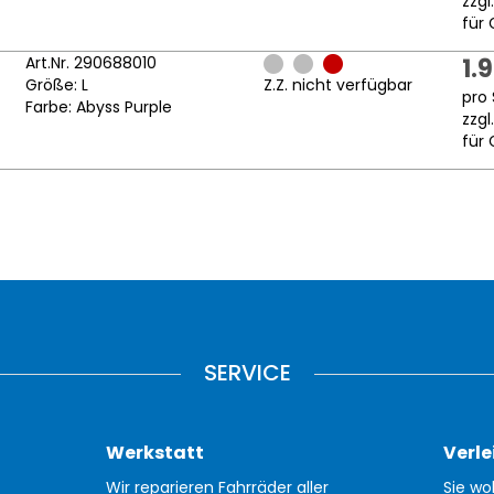
zzgl
für 
Art.Nr. 290688010
1.
Größe: L
Z.Z. nicht verfügbar
pro 
Farbe: Abyss Purple
zzgl
für 
SERVICE
Werkstatt
Verle
Wir reparieren Fahrräder aller
Sie wo