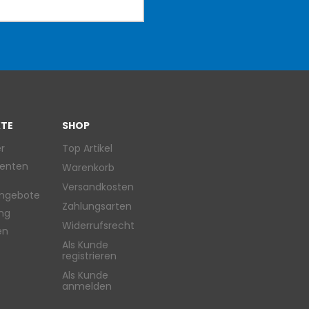
TE
SHOP
r
Top Artikel
enten
Warenkorb
Versandkosten
ngebote
Zahlungsarten
ung
Widerrufsrecht
en
Als Kunde
registrieren
Als Kunde
anmelden