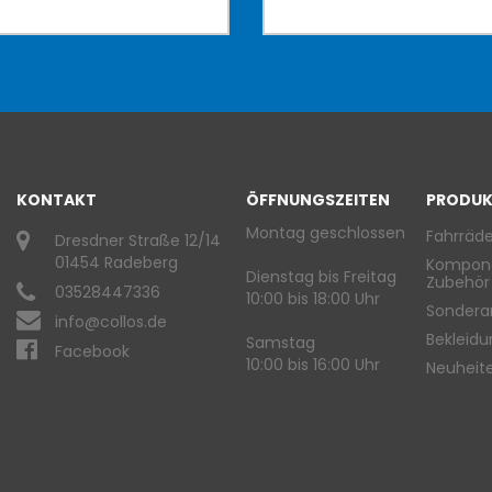
KONTAKT
ÖFFNUNGSZEITEN
PRODUK
Montag geschlossen
Fahrräde
Dresdner Straße 12/14
01454 Radeberg
Kompon
Dienstag bis Freitag
Zubehör
03528447336
10:00 bis 18:00 Uhr
Sondera
info@collos.de
Bekleid
Samstag
Facebook
10:00 bis 16:00 Uhr
Neuheit