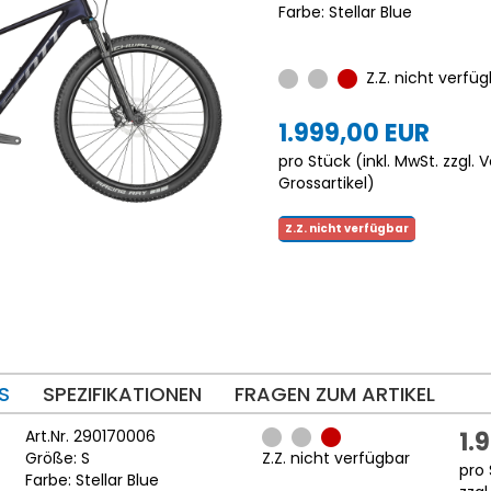
Farbe: Stellar Blue
Z.Z. nicht verfüg
1.999,00 EUR
pro Stück (inkl. MwSt. zzgl.
V
Grossartikel
)
Z.Z. nicht verfügbar
S
SPEZIFIKATIONEN
FRAGEN ZUM ARTIKEL
Art.Nr. 290170006
1.
Größe: S
Z.Z. nicht verfügbar
pro 
Farbe: Stellar Blue