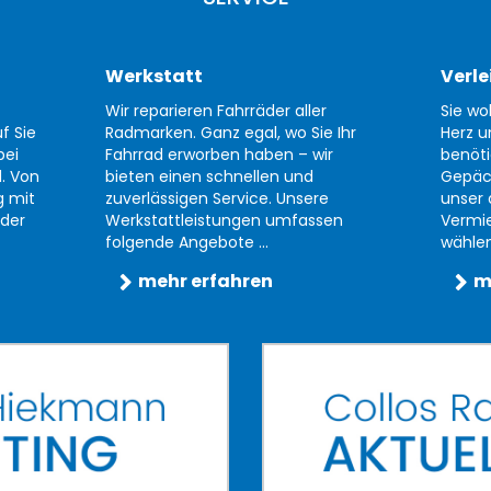
Werkstatt
Verle
Wir reparieren Fahrräder aller
Sie wo
f Sie
Radmarken. Ganz egal, wo Sie Ihr
Herz u
bei
Fahrrad erworben haben – wir
benöti
d. Von
bieten einen schnellen und
Gepäc
g mit
zuverlässigen Service. Unsere
unser 
der
Werkstattleistungen umfassen
Vermi
folgende Angebote ...
wählen 
mehr erfahren
m