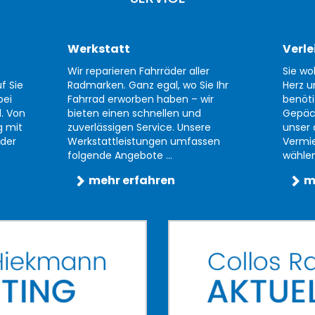
Werkstatt
Verle
Wir reparieren Fahrräder aller
Sie wo
f Sie
Radmarken. Ganz egal, wo Sie Ihr
Herz u
bei
Fahrrad erworben haben – wir
benöti
d. Von
bieten einen schnellen und
Gepäc
g mit
zuverlässigen Service. Unsere
unser 
der
Werkstattleistungen umfassen
Vermi
folgende Angebote ...
wählen 
mehr erfahren
m