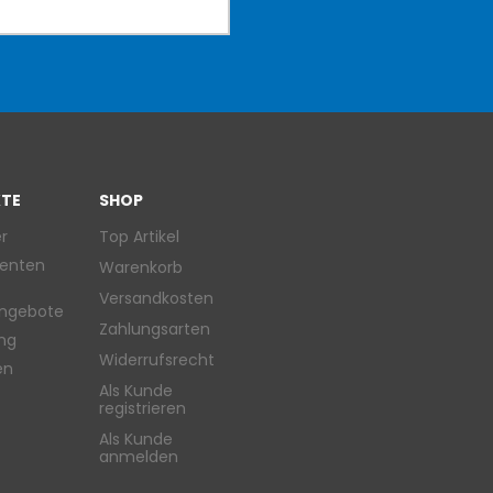
TE
SHOP
r
Top Artikel
enten
Warenkorb
Versandkosten
ngebote
Zahlungsarten
ung
Widerrufsrecht
en
Als Kunde
registrieren
Als Kunde
anmelden