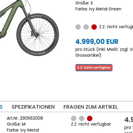
Größe: S
Farbe: Ivy Metal Green
Z.Z. nicht verfüg
4.999,00 EUR
pro Stück (inkl. MwSt. zzgl.
V
Grossartikel
)
Z.Z. nicht verfügbar
S
SPEZIFIKATIONEN
FRAGEN ZUM ARTIKEL
Art.Nr. 290562008
4.
Größe: M
Z.Z. nicht verfügbar
pro 
Farbe: Ivy Metal