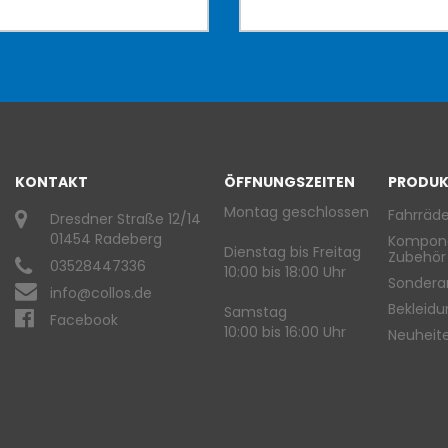
KONTAKT
ÖFFNUNGSZEITEN
PRODUK
Montag geschlossen
Fahrräde
Dresdner Straße 12/14
01454 Radeberg
Kompon
Dienstag bis Freitag
Zubehör
03528447336
10:00 bis 18:00 Uhr
Sondera
info@collos.de
Bekleid
Samstag
Facebook
10:00 bis 16:00 Uhr
Neuheit